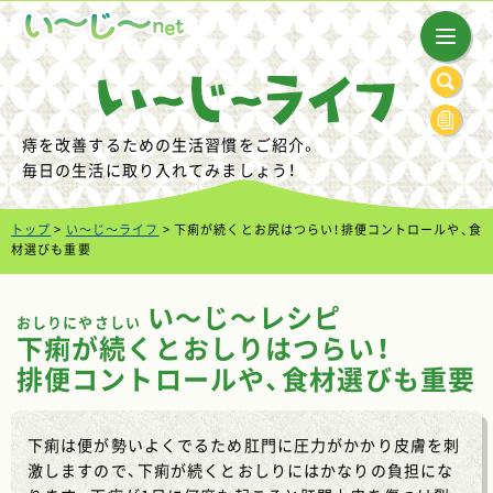
痔を改善するための生活習慣をご紹介。
毎日の生活に取り入れてみましょう！
トップ
>
い～じ～ライフ
> 下痢が続くとお尻はつらい！排便コントロールや、食
材選びも重要
い～じ～レシピ
おしりにやさしい
下痢が続くとおしりはつらい！
排便コントロールや、食材選びも重要
下痢は便が勢いよくでるため肛門に圧力がかかり皮膚を刺
激しますので、下痢が続くとおしりにはかなりの負担にな