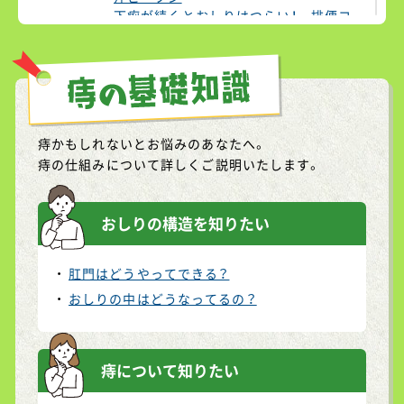
下痢が続くとおしりはつらい！ 排便コ
ントロールや、食材選びも重要
2024.04.11
サイトを更新いたしました。
食物繊維レシピ おから入りれんこん団
子の甘酢あんかけ
2022.09.16
サイトを更新いたしました。
痔の体験談<男性版> 一躍人気者に？
痔かもしれないとお悩みのあなたへ。
痔の体験談<女性版> きれい好きが災い
痔の仕組みについて詳しくご説明いたします。
して……
2022.08.19
サイトを更新いたしました。
痔の体験談<男性版> 息子に助けら
おしりの構造を知りたい
れ……
痔の体験談<女性版> 健康管理もキャリ
アのうち！
肛門はどうやってできる？
2022.07.15
サイトを更新いたしました。
おしりの中はどうなってるの？
痔の体験談<男性版> 短期間で勝負！
痔の体験談<女性版> 完治させたはず
が……
2022.06.17
サイトを更新いたしました。
痔について知りたい
痔の体験談<男性版> 夫婦で痔を治療！
痔の体験談<女性版> 痔を治すには？