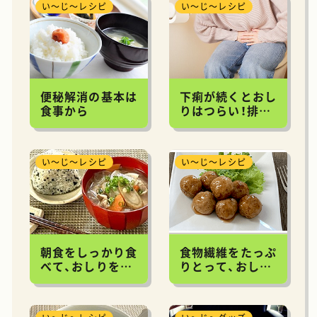
い～じ～レシピ
い～じ～レシピ
便秘解消の基本は
下痢が続くとおし
食事から
りはつらい！排便
コントロールや、
食材選びも重要
い～じ～レシピ
い～じ～レシピ
朝食をしっかり食
食物繊維をたっぷ
べて、おしりをい
りとって、おしり
たわるレシピ
をいたわるレシピ