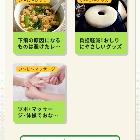
い～じ～レシピ
い～じ～グッズ
下痢の原因になる
負担軽減！おしり
ものは避けたレシ
にやさしいグッズ
ピ
い～じ～マッサージ
ツボ・マッサー
ジ・体操でおなか
のなかをスッキリ
に！