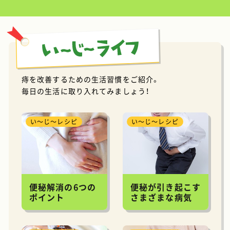
朝食レシピ お手軽呉汁かけご飯
食物繊維レシピ カリカリビビンバ
痔の体験談<男性版> 医学の進歩に感
動！
痔の体験談<女性版> 痔の検査で命拾い
2022.01.21
サイトを更新いたしました。
朝食レシピ ひじきのビーンズサラダ＆
プルーンバナナドリンク
痔を改善するための生活習慣をご紹介。
食物繊維レシピ 豚肉と豆のトマトスー
毎日の生活に取り入れてみましょう！
プ
痔の体験談<男性版> 彼女のための決意
痔の体験談<女性版> 痔の診察の日
い～じ～レシピ
い～じ～レシピ
に……
2021.12.17
サイトを更新いたしました。
朝食レシピ 洋風きんぴら＆玄米フレー
ク
食物繊維レシピ 和風スープカレー
痔の体験談<男性版> ゲレンデの悲劇
便秘解消の6つの
便秘が引き起こす
痔の体験談<女性版> ママ友と一緒に
ポイント
さまざまな病気
2021.11.30
サイトをリニューアルいたしました。
スマートフォンでもご利用いただけます
ので、ぜひご活用ください。