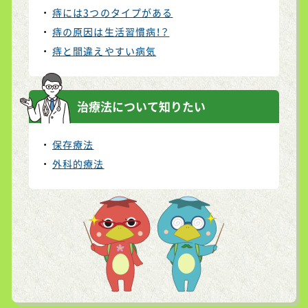
2022.05.25
サイトを更新いたしました。
痔には3つのタイプがある
痔の体験談<男性版> 突然の出血にドッ
痔の原因は生活習慣病！？
キリ
痔の体験談<女性版> 結婚を機に痔を治
痔と間違えやすい病気
療！！
2022.04.19
サイトを更新いたしました。
食物繊維レシピ まるごとしいたけシュ
治療法について知りたい
ウマイ
痔の体験談<男性版> 生兵法で痔が悪
化！
保存療法
痔の体験談<女性版> 社会人記念に！
外科的療法
2022.03.18
サイトを更新いたしました。
朝食レシピ 切り干し大根の卵焼き＆雑
穀ごはん
食物繊維レシピ キノコいっぱいおろし
グラタン
痔の体験談<男性版> お酒を飲んだ翌日
に……
痔の体験談<女性版> ３連休がチャン
ス！
2022.02.18
サイトを更新いたしました。