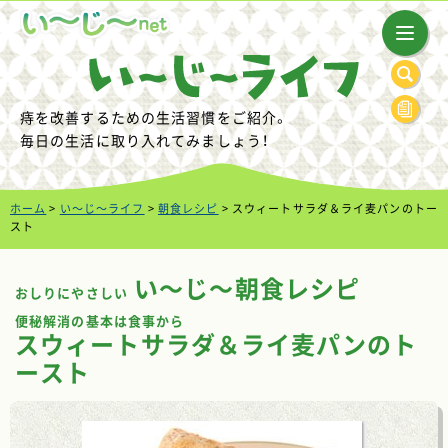
痔を改善するための生活習慣をご紹介。
毎日の生活に取り入れてみましょう！
ホーム
>
い～じ～ライフ
>
朝食レシピ
> スウィートサラダ＆ライ麦パンのトー
スト
い～じ～朝食レシピ
おしりにやさしい
便秘解消の基本は食事から
スウィートサラダ＆ライ麦パンのト
ースト